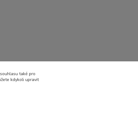
 souhlasu také pro
žete kdykoli upravit
Vytvořeno na
Eshop-rychle.cz