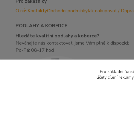
Pro zákazníky
O nás
Kontakty
Obchodní podmínky
Jak nakupovat / Dopr
PODLAHY A KOBERCE
Hledáte kvalitní podlahy a koberce?
Neváhajte nás kontaktovat, jsme Vám plně k dispozici:
Po-Pá: 08-17 hod
Pro základní funk
účely cílení reklam