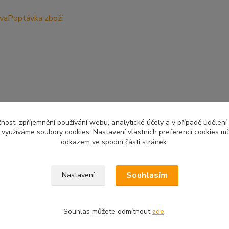
ava
Poptávka zboží
čnost, zpříjemnění používání webu, analytické účely a v případě udělení
y využíváme soubory cookies. Nastavení vlastních preferencí cookies mů
odkazem ve spodní části stránek.
Upravit sběr cookies.
Souhlasím
Nastavení
Souhlas můžete odmítnout
zde
.