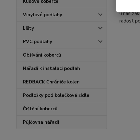
Kusové koberce
stránky 
u nás zak
Vinylové podlahy
radost po
Lišty
PVC podlahy
Obšívání koberců
Nářadí k instalaci podlah
REDBACK Chrániče kolen
Podložky pod kolečkové židle
Čištění koberců
Půjčovna nářadí