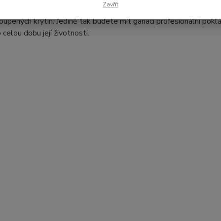
Zavřít
zaměřené na pokládku krytin
www.floor-fitting.cz
, kde si lze pro
oupených krytin. Jedině tak budete mít ganaci profesionální pokl
 celou dobu její životnosti.