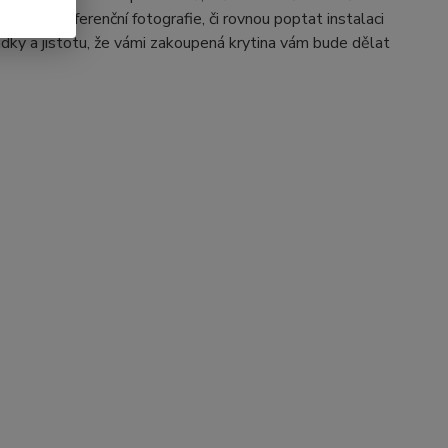
hlédnout referenční fotografie, či rovnou poptat instalaci
ádky a jistotu, že vámi zakoupená krytina vám bude dělat