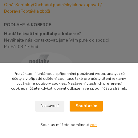
O nás
Kontakty
Obchodní podmínky
Jak nakupovat /
Doprava
Poptávka zboží
PODLAHY A KOBERCE
Hledáte kvalitní podlahy a koberce?
Neváhajte nás kontaktovat, jsme Vám plně k dispozici:
Po-Pá: 08-17 hod
Pro základní funkčnost, zpříjemnění používání webu, analytické
účely a v případě udělení souhlasu také pro účely cílení reklamy
využíváme soubory cookies. Nastavení vlastních preferencí
cookies můžete kdykoli upravit odkazem ve spodní části stránek.
Upravit sběr cookies.
Souhlasím
Nastavení
Vytvořeno na
Eshop-rychle.cz
Souhlas můžete odmítnout
zde
.