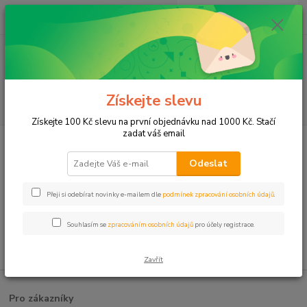
0
ks
CZK
za
0,00 Kč
Menu
Získejte slevu
Hledat
Získejte 100 Kč slevu na první objednávku nad 1000 Kč. Stačí
zadat váš email
Úvod
Metrážové koberce
Bytové koberce
Anglické koberce - CORMAR
CORMAR - řada DEEP PILE
Odeslat
CORMAR - řada DEEP PILE
Přeji si odebírat novinky e-mailem dle
podmínek zpracování osobních údajů
.
V této kategorii nebylo nalezeno žádné zboží.
Souhlasím se
zpracováním osobních údajů
pro účely registrace.
Zavřít
Pro zákazníky