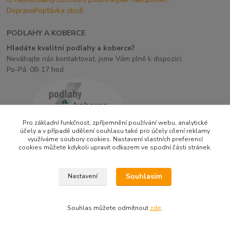
Doprava
Poptávka zboží
PODLAHY A KOBERCE
Hledáte kvalitní podlahy a koberce?
Neváhajte nás kontaktovat, jsme Vám plně k dispozici:
Po-Pá: 08-17 hod
Pro základní funkčnost, zpříjemnění používání webu, analytické
účely a v případě udělení souhlasu také pro účely cílení reklamy
využíváme soubory cookies. Nastavení vlastních preferencí
cookies můžete kdykoli upravit odkazem ve spodní části stránek.
Upravit sběr cookies.
Souhlasím
Nastavení
Vytvořeno na
Eshop-rychle.cz
Souhlas můžete odmítnout
zde
.