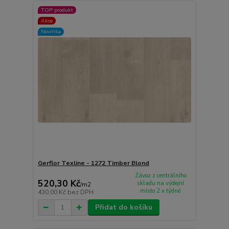
TOP produkt
Akce
Novinka
Gerflor Texline - 1272 Timber Blond
Závoz z centrálního
520,30 Kč
skladu na výdejní
/
m2
místo 2 x týdně
430,00 Kč
bez DPH
Přidat do košíku