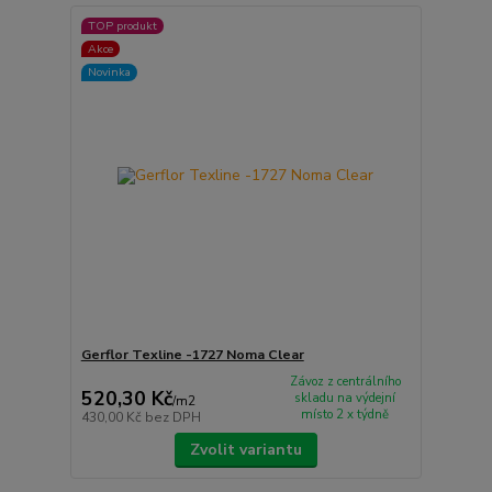
TOP produkt
Akce
Novinka
Gerflor Texline -1727 Noma Clear
Závoz z centrálního
520,30 Kč
skladu na výdejní
/
m2
místo 2 x týdně
430,00 Kč
bez DPH
Zvolit variantu