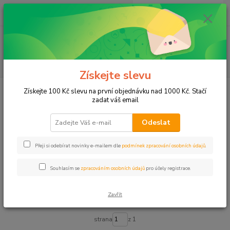
0
ks
CZK
za
0,00 Kč
Menu
Hledat
Získejte slevu
Úvod
PVC podlahy
Získejte 100 Kč slevu na první objednávku nad 1000 Kč. Stačí
zadat váš email
PVC podlahy
Odeslat
Gerflor
Přeji si odebírat novinky e-mailem dle
podmínek zpracování osobních údajů
.
Fortexa
Souhlasím se
zpracováním osobních údajů
pro účely registrace.
Nejnovější
Nejlevnější
Nejdražší
Zavřít
Zobrazuji 1-14 z 14
strana
z 1