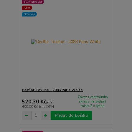
TOP produkt
Akce
Novinka
Gerflor Texline - 2083 Paris White
Závoz z centrálního
520,30 Kč
skladu na výdejní
/
m2
místo 2 x týdně
430,00 Kč
bez DPH
Přidat do košíku