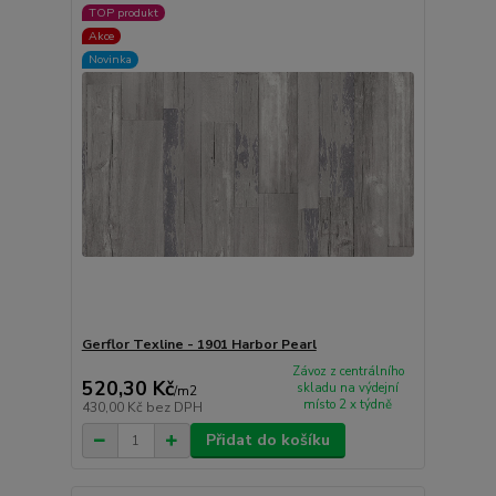
TOP produkt
Akce
Novinka
Gerflor Texline - 1901 Harbor Pearl
Závoz z centrálního
520,30 Kč
skladu na výdejní
/
m2
místo 2 x týdně
430,00 Kč
bez DPH
Přidat do košíku