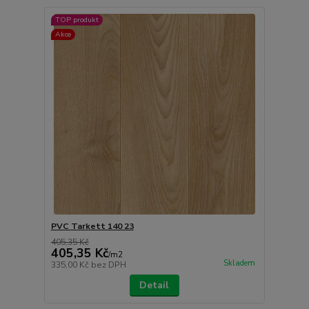
TOP produkt
Akce
PVC Tarkett 140 23
405,35 Kč
405,35 Kč
/
m2
Skladem
335,00 Kč
bez DPH
Detail