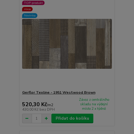
TOP produkt
Akce
Novinka
Gerflor Texline - 1951 Westwood Brown
Závoz z centrálního
520,30 Kč
skladu na výdejní
/
m2
místo 2 x týdně
430,00 Kč
bez DPH
Přidat do košíku