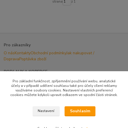
strana
z 1
Pro zákazníky
O nás
Kontakty
Obchodní podmínky
Jak nakupovat /
Doprava
Poptávka zboží
PODLAHY A KOBERCE
Hledáte kvalitní podlahy a koberce?
Pro základní funkčnost, zpříjemnění používání webu, analytické
Neváhajte nás kontaktovat, jsme Vám plně k dispozici:
účely a v případě udělení souhlasu také pro účely cílení reklamy
využíváme soubory cookies. Nastavení vlastních preferencí
Po-Pá: 08-17 hod
cookies můžete kdykoli upravit odkazem ve spodní části stránek.
Souhlasím
Nastavení
Upravit sběr cookies.