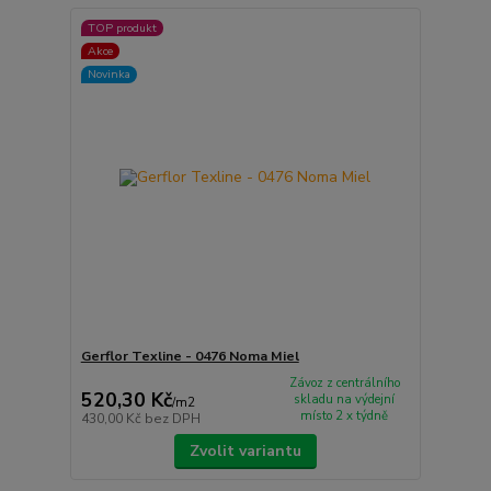
TOP produkt
Akce
Novinka
Gerflor Texline - 0476 Noma Miel
Závoz z centrálního
520,30 Kč
skladu na výdejní
/
m2
místo 2 x týdně
430,00 Kč
bez DPH
Zvolit variantu