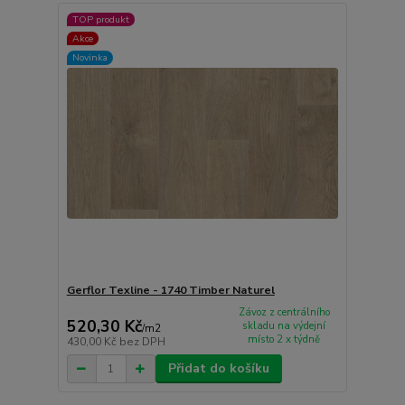
TOP produkt
Akce
Novinka
Gerflor Texline - 1740 Timber Naturel
Závoz z centrálního
520,30 Kč
skladu na výdejní
/
m2
místo 2 x týdně
430,00 Kč
bez DPH
Přidat do košíku