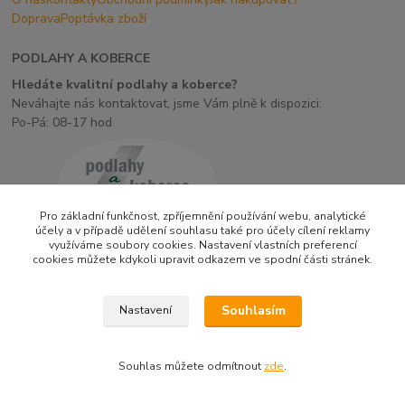
Doprava
Poptávka zboží
PODLAHY A KOBERCE
Hledáte kvalitní podlahy a koberce?
Neváhajte nás kontaktovat, jsme Vám plně k dispozici:
Po-Pá: 08-17 hod
Pro základní funkčnost, zpříjemnění používání webu, analytické
účely a v případě udělení souhlasu také pro účely cílení reklamy
využíváme soubory cookies. Nastavení vlastních preferencí
cookies můžete kdykoli upravit odkazem ve spodní části stránek.
Upravit sběr cookies.
Souhlasím
Nastavení
Vytvořeno na
Eshop-rychle.cz
Souhlas můžete odmítnout
zde
.