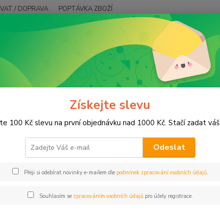
VAT / DOPRAVA
POPTÁVKA ZBOŽÍ
Hledat
strace
Získejte slevu
jte 100 Kč slevu na první objednávku nad 1000 Kč. Stačí zadat váš
 údaje
Odeslat
Nap
Přeji si odebírat novinky e-mailem dle
podmínek zpracování osobních údajů
.
Souhlasím se
zpracováním osobních údajů
pro účely registrace.