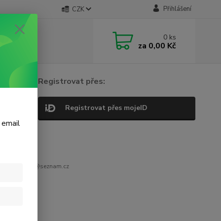
Přihlášení
CZK
0
ks
za
0,00 Kč
Registrovat přes:
Registrovat přes mojeID
 email
ř. petrnovak@seznam.cz