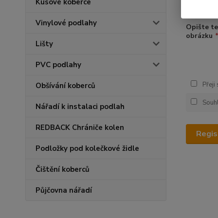
Heslo zn
Kusové koberce
Vinylové podlahy
Opište te
obrázku
Lišty
PVC podlahy
Přeji
Obšívání koberců
Souh
Nářadí k instalaci podlah
REDBACK Chrániče kolen
Regis
Podložky pod kolečkové židle
Čištění koberců
Půjčovna nářadí