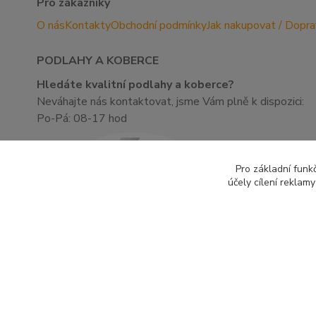
Pro zákazníky
O nás
Kontakty
Obchodní podmínky
Jak nakupovat / Dopr
PODLAHY A KOBERCE
Hledáte kvalitní podlahy a koberce?
Neváhajte nás kontaktovat, jsme Vám plně k dispozici:
Po-Pá: 08-17 hod
Pro základní funk
účely cílení reklam