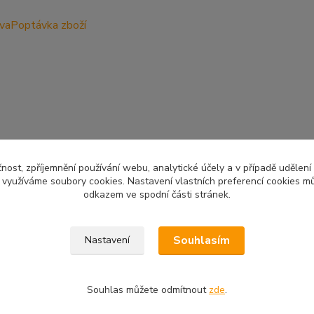
ava
Poptávka zboží
čnost, zpříjemnění používání webu, analytické účely a v případě udělení
y využíváme soubory cookies. Nastavení vlastních preferencí cookies mů
odkazem ve spodní části stránek.
Upravit sběr cookies.
Souhlasím
Nastavení
Souhlas můžete odmítnout
zde
.