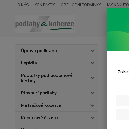
O NÁS
KONTAKTY
OBCHODNÍ PODMÍNKY
JAK NAKUPO
Úprava podkladu
Regi
Lepidla
Získe
Podložky pod podlahové
krytiny
Osobní
Plovoucí podlahy
Email
*
Metrážové koberce
Heslo
*
Kobercové čtverce