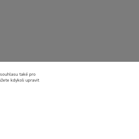
 souhlasu také pro
žete kdykoli upravit
Vytvořeno na
Eshop-rychle.cz