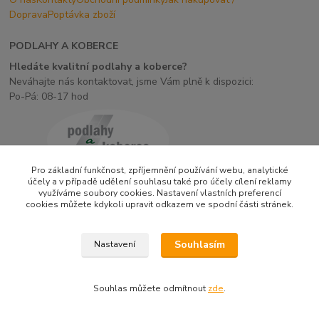
Doprava
Poptávka zboží
PODLAHY A KOBERCE
Hledáte kvalitní podlahy a koberce?
Neváhajte nás kontaktovat, jsme Vám plně k dispozici:
Po-Pá: 08-17 hod
Pro základní funkčnost, zpříjemnění používání webu, analytické
účely a v případě udělení souhlasu také pro účely cílení reklamy
využíváme soubory cookies. Nastavení vlastních preferencí
cookies můžete kdykoli upravit odkazem ve spodní části stránek.
Upravit sběr cookies.
Souhlasím
Nastavení
Vytvořeno na
Eshop-rychle.cz
Souhlas můžete odmítnout
zde
.