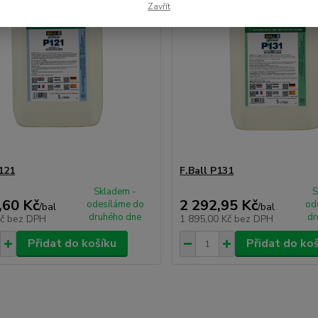
Zavřít
P121
F.Ball P131
Skladem -
S
,60 Kč
2 292,95 Kč
odesíláme do
od
/
bal
/
bal
druhého dne
dr
Kč
bez DPH
1 895,00 Kč
bez DPH
Přidat do košíku
Přidat do ko