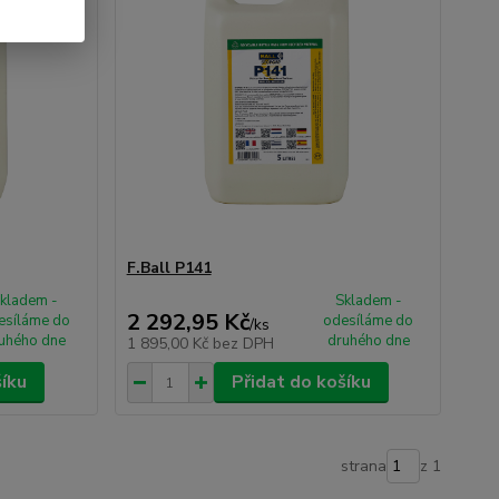
F.Ball P141
kladem -
Skladem -
2 292,95 Kč
esíláme do
odesíláme do
/
ks
uhého dne
druhého dne
1 895,00 Kč
bez DPH
šíku
Přidat do košíku
strana
z 1