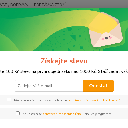
VAT / DOPRAVA
POPTÁVKA ZBOŽÍ
Hledat
prava podkladu
Penetrace
trace
Získejte slevu
jte 100 Kč slevu na první objednávku nad 1000 Kč. Stačí zadat váš
jší
Nejlevnější
Nejdražší
Odeslat
1-3 z 3
Přeji si odebírat novinky e-mailem dle
podmínek zpracování osobních údajů
.
dukt
TOP produkt
Souhlasím se
zpracováním osobních údajů
pro účely registrace.
Novinka