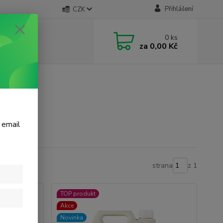
Přihlášení
CZK
0
ks
za
0,00 Kč
 email
strana
z 1
TOP produkt
Akce
Novinka