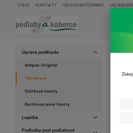
O NÁS
KONTAKTY
OBCHODNÍ PODMÍNKY
JAK NAKUPO
Úvod
Ú
Úprava podkladu
Pene
Jumpax Original
Získe
Penetrace
Nejnově
Stěrkové hmoty
Zobrazuji 
Rychloopravné hmoty
TOP pro
Lepidla
Novinka
Podložky pod podlahové