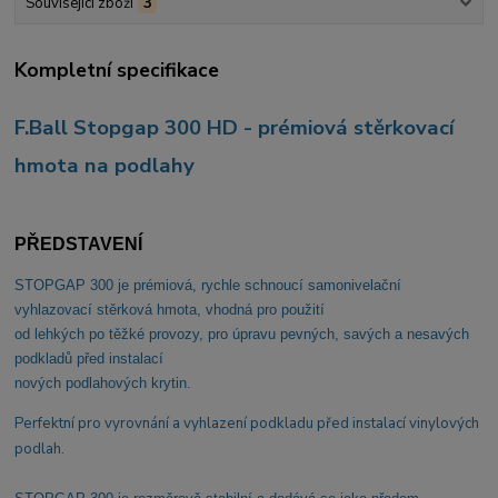
Související zboží
3
Kompletní specifikace
F.Ball Stopgap 300 HD - prémiová stěrkovací
hmota na podlahy
PŘEDSTAVENÍ
STOPGAP 300
je prémiová, rychle schnoucí samonivelační
vyhlazovací stěrková hmota, vhodná pro použití
od lehkých po těžké provozy, pro úpravu pevných, savých a nesavých
podkladů před instalací
nových podlahových krytin.
Perfektní pro vyrovnání a vyhlazení podkladu před instalací vinylových
podlah.