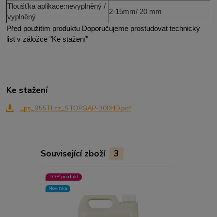
Tloušťka aplikace
:
ne
vyplněný /
2
-
1
5
mm
/ 20 mm
vyplněný
Před použitím produktu Doporučujeme prostudovat technický
list v záložce "Ke stažení"
Ke stažení
_ps_955TLcz_STOPGAP-300HD.pdf
Související zboží
3
TOP produkt
TOP produkt
Novinka
Novinka