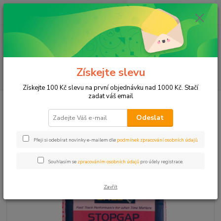
0
ks
CZK
za
0,00 Kč
Menu
Získejte slevu
Hledat
Získejte 100 Kč slevu na první objednávku nad 1000 Kč. Stačí
zadat váš email
Úvod
Úprava podkladu
F.Ball Stopgap 300 HD
Odeslat
F.Ball Stopgap 300 HD
Přeji si odebírat novinky e-mailem dle
podmínek zpracování osobních údajů
.
Novinka
Akce
TOP produkt
Souhlasím se
zpracováním osobních údajů
pro účely registrace.
Zavřít