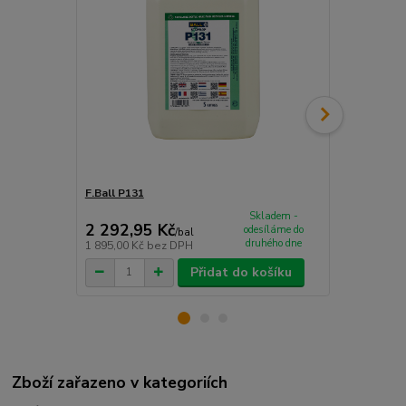
F.Ball P131
F.Ball P121
Skladem -
2 292,95 Kč
1 040,60
odesíláme do
/
bal
druhého dne
1 895,00 Kč
bez DPH
860,00 Kč
be
Přidat do košíku
Zboží zařazeno v kategoriích