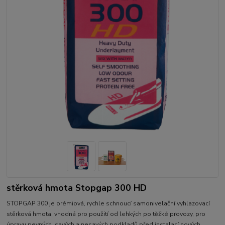
stěrková hmota Stopgap 300 HD
STOPGAP 300 je prémiová, rychle schnoucí samonivelační vyhlazovací
stěrková hmota, vhodná pro použití od lehkých po těžké provozy, pro
úpravu pevných, savých a nesavých podkladů před instalací nových