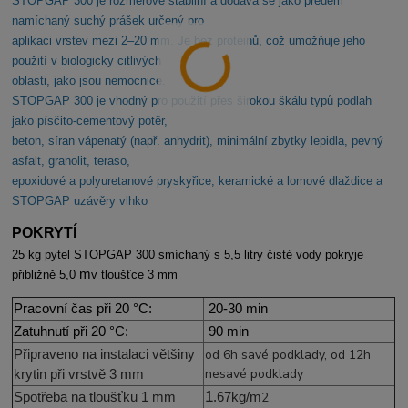
STOPGAP 300 je rozměrově stabilní a dodává se jako předem
namíchaný suchý prášek určený pro
aplikaci vrstev mezi 2–20 mm. Je bez proteinů, což umožňuje jeho
použití v biologicky citlivých
oblasti, jako jsou nemocnice.
STOPGAP 300 je vhodný pro použití přes širokou škálu typů podlah
jako písčito-cementový potěr,
beton, síran vápenatý (např. anhydrit), minimální zbytky lepidla, pevný
asfalt, granolit, teraso,
epoxidové a polyuretanové pryskyřice, keramické a lomové dlaždice a
STOPGAP uzávěry vlhko
POKRYTÍ
25 kg pytel STOPGAP 300 smíchaný s 5,5 litry čisté vody pokryje
m
přibližně 5,0
v tloušťce 3 mm
Pracovní čas při 20 °C:
20-30 min
Zatuhnutí při 20 °C:
90 min
Připraveno na instalaci většiny
od 6h savé podklady, od 12h
nesavé podklady
krytin při vrstvě 3 mm
1
Spotřeba na tloušťku
1
mm
.67
kg
/
m
2