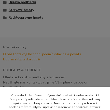
Úprava podkladu
Stěrkové hmoty
Rychloopravné hmoty
Pro zákazníky
O nás
Kontakty
Obchodní podmínky
Jak nakupovat /
Doprava
Poptávka zboží
PODLAHY A KOBERCE
Hledáte kvalitní podlahy a koberce?
Neváhajte nás kontaktovat, jsme Vám plně k dispozici:
Po-Pá: 08-17 hod
Pro základní funkčnost, zpříjemnění používání webu, analytické
účely a v případě udělení souhlasu také pro účely cílení reklamy
využíváme soubory cookies. Nastavení vlastních preferencí
cookies můžete kdykoli upravit odkazem ve spodní části stránek.