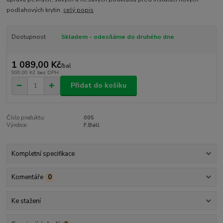
podlahových krytin.
celý popis
Dostupnost
Skladem - odesíláme do druhého dne
1 089,00 Kč
/
bal
900,00 Kč
bez DPH
Přidat do košíku
Číslo produktu:
005
Výrobce:
F.Ball
Kompletní specifikace
Komentáře
0
Ke stažení