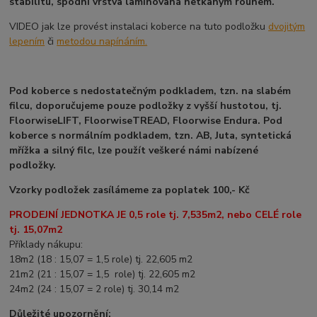
stabilitu, spodní vrstva laminovaná netkaným rounem.
VIDEO jak lze provést instalaci koberce na tuto podložku
dvojitým
lepením
či
metodou napínáním.
Pod koberce s nedostatečným podkladem, tzn. na slabém
filcu, doporučujeme pouze podložky z vyšší hustotou, tj.
FloorwiseLIFT, FloorwiseTREAD, Floorwise Endura. Pod
koberce s normálním podkladem, tzn. AB, Juta, syntetická
mřížka a silný filc, lze použít veškeré námi nabízené
podložky.
Vzorky podložek zasílámeme za poplatek 100,- Kč
PRODEJNÍ JEDNOTKA JE 0,5 role tj. 7,535m2, nebo CELÉ role
tj. 15,07m2
Příklady nákupu:
18m2 (18 : 15,07 = 1,5 role) tj. 22,605 m2
21m2 (21 : 15,07 = 1,5 role) tj. 22,605 m2
24m2 (24 : 15,07 = 2 role) tj. 30,14 m2
Důležité upozornění: