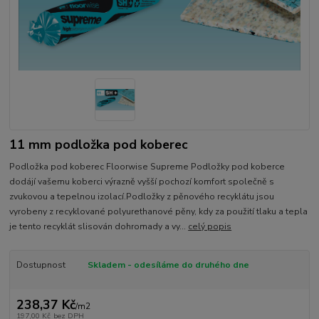
11 mm podložka pod koberec
Podložka pod koberec Floorwise Supreme Podložky pod koberce
dodájí vašemu koberci výrazně vyšší pochozí komfort společně s
zvukovou a tepelnou izolací.Podložky z pěnového recyklátu jsou
vyrobeny z recyklované polyurethanové pěny, kdy za použití tlaku a tepla
je tento recyklát slisován dohromady a vy...
celý popis
Dostupnost
Skladem - odesíláme do druhého dne
238,37 Kč
/
m2
197,00 Kč
bez DPH