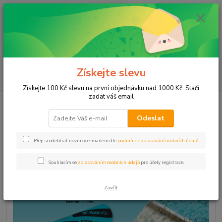
0
ks
CZK
za
0,00 Kč
Menu
Získejte slevu
Hledat
Získejte 100 Kč slevu na první objednávku nad 1000 Kč. Stačí
zadat váš email
Úvod
Podložky pod podlahové krytiny
Podložky pod koberce
Floorwise
Supreme
Odeslat
Floorwise Supreme
Přeji si odebírat novinky e-mailem dle
podmínek zpracování osobních údajů
.
TOP produkt
Souhlasím se
zpracováním osobních údajů
pro účely registrace.
Zavřít