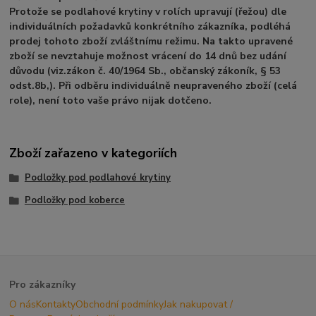
Protože se podlahové krytiny v rolích upravují (řežou) dle
individuálních požadavků konkrétního zákazníka, podléhá
prodej tohoto zboží zvláštnímu režimu. Na takto upravené
zboží se nevztahuje možnost vrácení do 14 dnů bez udání
důvodu (viz.zákon č. 40/1964 Sb., občanský zákoník, § 53
odst.8b,). Při odběru individuálně neupraveného zboží (celá
role), není toto vaše právo nijak dotčeno.
Zboží zařazeno v kategoriích
Podložky pod podlahové krytiny
Podložky pod koberce
Pro zákazníky
O nás
Kontakty
Obchodní podmínky
Jak nakupovat /