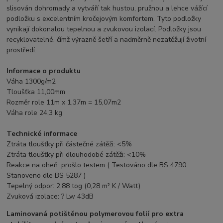
slisován dohromady a vytváří tak hustou, pružnou a lehce vážící
podložku s excelentním kročejovým komfortem. Tyto podložky
vynikají dokonalou tepelnou a zvukovou izolací. Podložky jsou
recyklovatelné, čímž výrazně šetří a nadměrně nezatěžují životní
prostředí.
Informace o produktu
Váha 1300g/m2
Tloušťka 11,00mm
Rozměr role 11m x 1,37m = 15,07m2
Váha role 24,3 kg
Technické informace
Ztráta tloušťky při částečné zátěži: <5%
Ztráta tloušťky při dlouhodobé zátěži: <10%
Reakce na oheň: prošlo testem ( Testováno dle BS 4790
Stanoveno dle BS 5287 )
Tepelný odpor: 2,88 tog (0,28 m² K / Watt)
Zvuková izolace: ? Lw 43dB
Laminovaná potištěnou polymerovou folií pro extra